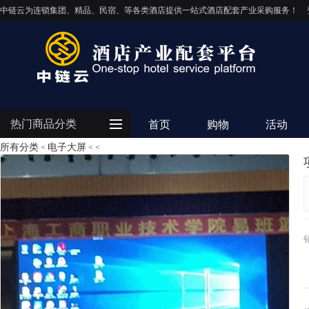
中链云为连锁集团、精品、民宿、等各类酒店提供一站式酒店配套产业采购服务！
热门商品分类
首页
购物
活动
所有分类
电子大屏
<
<
<
客房用品
餐饮用品
纺织布草
清洁设备
电器设备
IT/智能化
灯饰照明