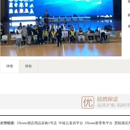
家私家具
基础建材
装修设计
装饰配饰
礼品团购
户外营地
大堂用品
健身器材
详情
评价
电子大屏
一次性用品
清洁服务
友情链接:
JJhome酒店用品采购1号店
中链云直供平台
JJhome新零售平台
慧聪酒店