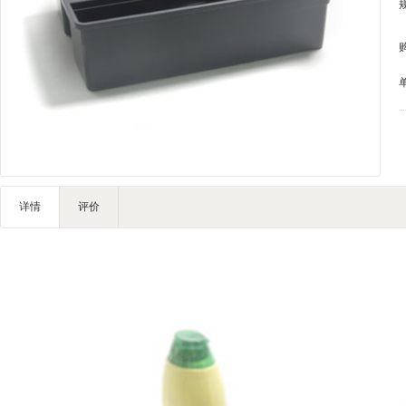
家私家具
基础建材
装修设计
装饰配饰
礼品团购
户外营地
大堂用品
健身器材
详情
评价
电子大屏
一次性用品
清洁服务