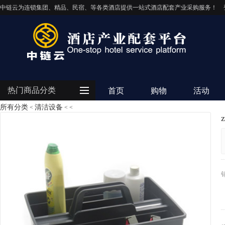
中链云为连锁集团、精品、民宿、等各类酒店提供一站式酒店配套产业采购服务！
热门商品分类
首页
购物
活动
所有分类
清洁设备
<
<
<
客房用品
餐饮用品
纺织布草
清洁设备
电器设备
IT/智能化
灯饰照明