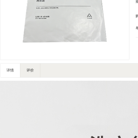
家私家具
基础建材
装修设计
装饰配饰
礼品团购
户外营地
大堂用品
健身器材
详情
评价
电子大屏
一次性用品
清洁服务