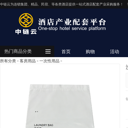
中链云为连锁集团、精品、民宿、等各类酒店提供一站式酒店配套产业采购服务！
热门商品分类
首页
购物
活动
所有分类
客房用品
一次性用品
<
<
<
客房用品
餐饮用品
纺织布草
清洁设备
电器设备
IT/智能化
灯饰照明