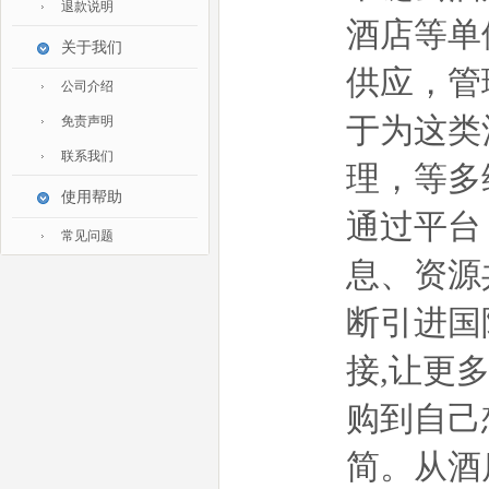
退款说明
家私家具
酒店等单
关于我们
基础建材
供应，管
装修设计
公司介绍
装饰配饰
于为这类
免责声明
礼品团购
联系我们
理，等多
户外营地
使用帮助
大堂用品
通过平台
常见问题
健身器材
息、资源
电子大屏
断引进国
一次性用品
清洁服务
接,让更
购到自己
简。从酒