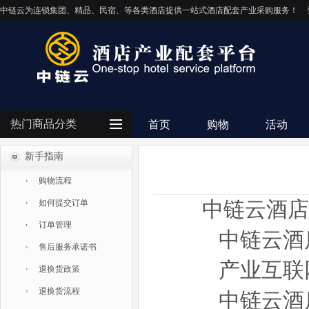
中链云为连锁集团、精品、民宿、等各类酒店提供一站式酒店配套产业采购服务！
热门商品分类
首页
购物
活动
新手指南
客房用品
购物流程
餐饮用品
中链云酒店
如何提交订单
纺织布草
订单管理
中链云酒
清洁设备
售后服务承诺书
电器设备
产业互联
退换货政策
IT/智能化
退换货流程
中链云酒
灯饰照明