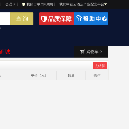
┊
会员卡
┊
我的订单:¥0.00(0)
┊
我的中链云酒店产业配套平台
杯
商城
购物车
0
色
单价（元）
数量
操作