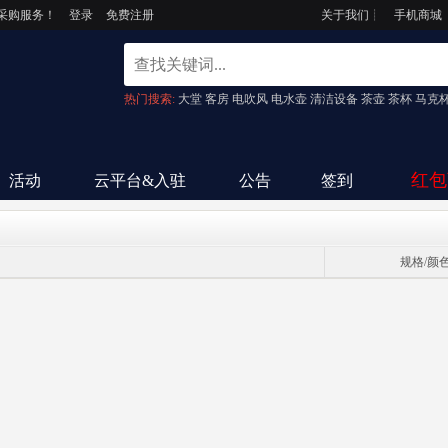
采购服务！
登录
免费注册
关于我们
┊
手机商城
热门搜索:
大堂
客房
电吹风
电水壶
清洁设备
茶壶
茶杯
马克
红包
活动
云平台&入驻
公告
签到
规格/颜