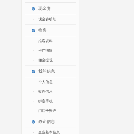
家私家具
现金劵
基础建材
现金劵明细
装修设计
推客
装饰配饰
礼品团购
推客资料
户外营地
推广明细
大堂用品
佣金提现
健身器材
我的信息
电子大屏
个人信息
一次性用品
收件信息
清洁服务
绑定手机
门店子账户
政企信息
企业基本信息