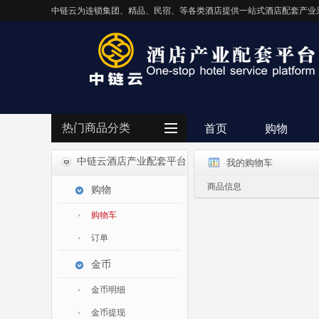
中链云为连锁集团、精品、民宿、等各类酒店提供一站式酒店配套产业
热门商品分类
首页
购物
中链云酒店产业配套平台
我的购物车
客房用品
商品信息
购物
餐饮用品
购物车
纺织布草
订单
清洁设备
金币
电器设备
IT/智能化
金币明细
灯饰照明
金币提现