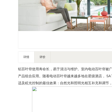
家私家具
基础建材
装修设计
装饰配饰
礼品团购
户外营地
大堂用品
健身器材
详情
评价
电子大屏
铝百叶帘使用寿命长，易于清洁与维护
。
室内电动百叶帘被
一次性用品
产品组合应用。随着电动百叶帘越来越多地在星级酒店， 5A
清洁服务
适及眩光控制的最佳效果：自然光和照明光相互补充和调
节