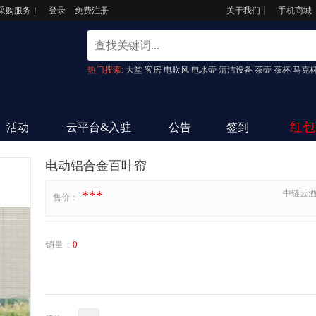
采购服务！
登录
免费注册
关于我们
┊
手机商城
热门搜索:
大堂
客房
电吹风
电水壶
清洁设备
茶壶
茶杯
马克
红包
活动
云平台&入驻
公告
签到
电动铝合金百叶帘
***
中链云
售价：
销量：
0