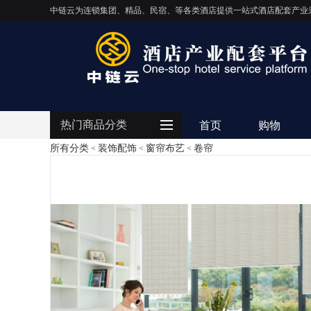
中链云为连锁集团、精品、民宿、等各类酒店提供一站式酒店配套产业
热门商品分类
首页
购物
所有分类
装饰配饰
窗帘布艺
卷帘
<
<
<
客房用品
餐饮用品
纺织布草
清洁设备
电器设备
IT/智能化
灯饰照明