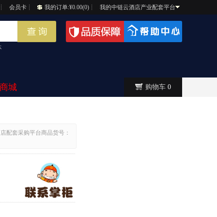
┊
会员卡
┊
我的订单:¥0.00(0)
┊
我的中链云酒店产业配套平台
杯
商城
购物车
0
酒店配套采购平台商品货号：