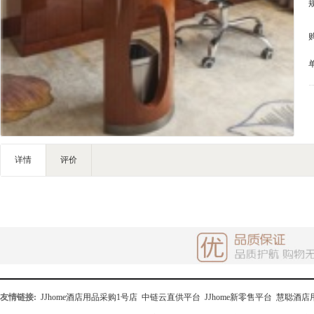
家私家具
基础建材
装修设计
装饰配饰
礼品团购
户外营地
大堂用品
健身器材
详情
评价
电子大屏
一次性用品
清洁服务
友情链接:
JJhome酒店用品采购1号店
中链云直供平台
JJhome新零售平台
慧聪酒店