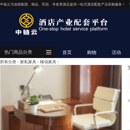
中链云为连锁集团、精品、民宿、等各类酒店提供一站式酒店配套产业采购服务！
热门商品分类
首页
购物
活动
所有分类
家私家具
移动家具
<
<
<
客房用品
餐饮用品
纺织布草
清洁设备
电器设备
IT/智能化
灯饰照明