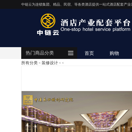
中链云为连锁集团、精品、民宿、等各类酒店提供一站式酒店配套产业
热门商品分类
首页
购物
所有分类
装修设计
<
<
<
客房用品
餐饮用品
纺织布草
清洁设备
电器设备
IT/智能化
灯饰照明