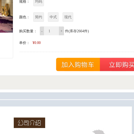
规格：
均码
颜色：
简约
中式
现代
购买数量：
-
+
件(库存2664件)
单价：
¥0.00