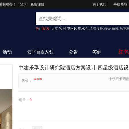
采购服务！
登录
免费注册
关于我们
┊
手机商城
热门搜索:
大堂
客房
电吹风
电水壶
清洁设备
茶壶
茶杯
马克
红包
活动
云平台&入驻
公告
签到
中建乐孚设计研究院酒店方案设计 四星级酒店
***
中链云酒店配
售价：
销量：
0