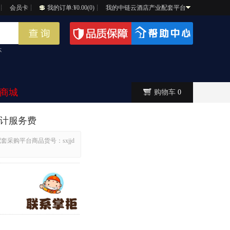
┊
会员卡
┊
我的订单:¥0.00(0)
┊
我的中链云酒店产业配套平台
杯
商城
购物车
0
设计服务费
套采购平台商品货号：sxjjd