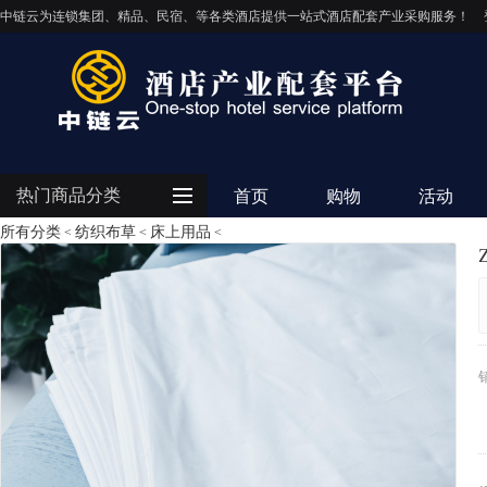
中链云为连锁集团、精品、民宿、等各类酒店提供一站式酒店配套产业采购服务！
热门商品分类
首页
购物
活动
所有分类
纺织布草
床上用品
<
<
<
客房用品
餐饮用品
纺织布草
清洁设备
电器设备
IT/智能化
灯饰照明