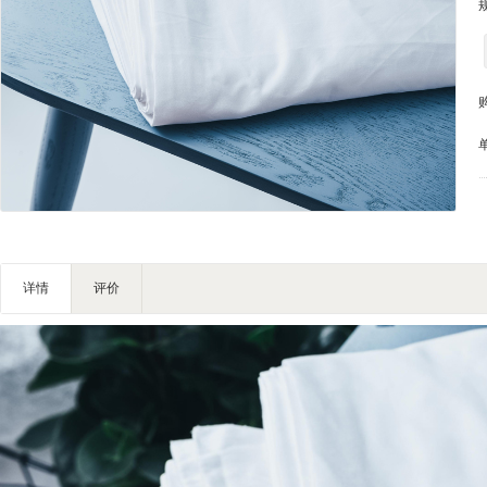
家私家具
基础建材
装修设计
装饰配饰
礼品团购
户外营地
大堂用品
健身器材
电子大屏
详情
评价
一次性用品
清洁服务