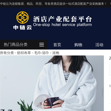
中链云为连锁集团、精品、民宿、等各类酒店提供一站式酒店配套产业采购服务！
热门商品分类
首页
购物
活动
所有分类
纺织布草
毛巾/浴巾
浴袍
<
<
<
客房用品
餐饮用品
纺织布草
清洁设备
电器设备
IT/智能化
灯饰照明