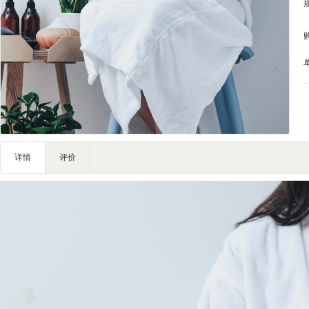
家私家具
基础建材
装修设计
装饰配饰
礼品团购
户外营地
大堂用品
健身器材
详情
评价
电子大屏
一次性用品
清洁服务