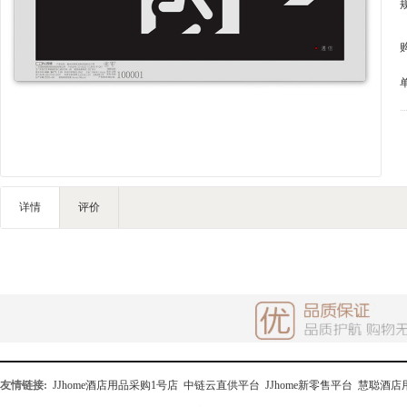
家私家具
基础建材
装修设计
装饰配饰
礼品团购
户外营地
大堂用品
健身器材
详情
评价
电子大屏
一次性用品
清洁服务
友情链接:
JJhome酒店用品采购1号店
中链云直供平台
JJhome新零售平台
慧聪酒店