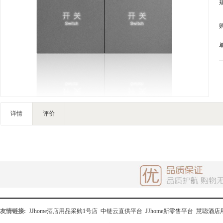
家私家具
基础建材
装修设计
装饰配饰
礼品团购
户外营地
大堂用品
健身器材
详情
评价
电子大屏
一次性用品
清洁服务
友情链接:
JJhome酒店用品采购1号店
中链云直供平台
JJhome新零售平台
慧聪酒店