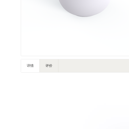
家私家具
基础建材
装修设计
装饰配饰
礼品团购
户外营地
大堂用品
健身器材
详情
评价
电子大屏
一次性用品
清洁服务