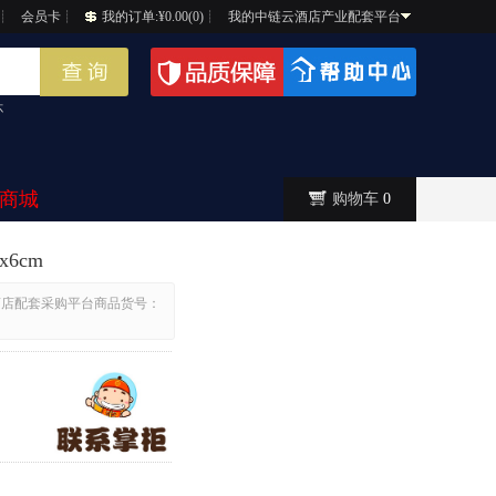
┊
会员卡
┊
我的订单:¥0.00(0)
┊
我的中链云酒店产业配套平台
杯
商城
购物车
0
x6cm
酒店配套采购平台商品货号：