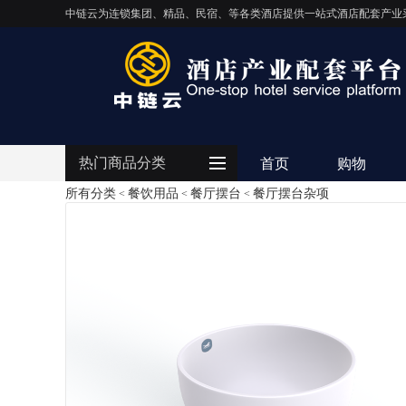
中链云为连锁集团、精品、民宿、等各类酒店提供一站式酒店配套产业
热门商品分类
首页
购物
所有分类
餐饮用品
餐厅摆台
餐厅摆台杂项
<
<
<
客房用品
餐饮用品
纺织布草
清洁设备
电器设备
IT/智能化
灯饰照明