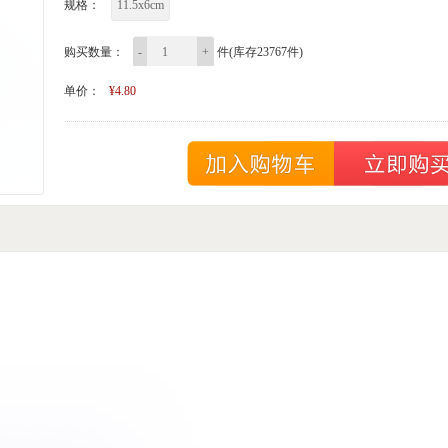
规格：
11.5x6cm
购买数量：
-
+
件(库存23767件)
单价：
¥4.80