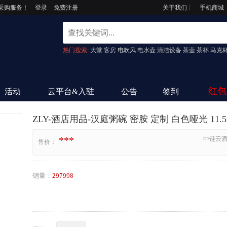
采购服务！
登录
免费注册
关于我们
┊
手机商城
热门搜索:
大堂
客房
电吹风
电水壶
清洁设备
茶壶
茶杯
马克
红包
活动
云平台&入驻
公告
签到
ZLY-酒店用品-汉庭粥碗 密胺 定制 白色哑光 11.5
***
中链云
售价：
销量：
297998