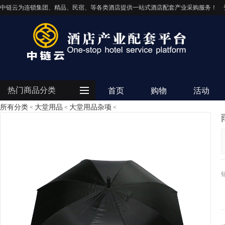
中链云为连锁集团、精品、民宿、等各类酒店提供一站式酒店配套产业采购服务！
热门商品分类
首页
购物
活动
所有分类
大堂用品
大堂用品杂项
<
<
<
客房用品
餐饮用品
纺织布草
清洁设备
电器设备
IT/智能化
灯饰照明