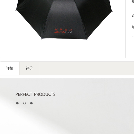
家私家具
基础建材
装修设计
装饰配饰
礼品团购
户外营地
大堂用品
健身器材
详情
评价
电子大屏
一次性用品
清洁服务