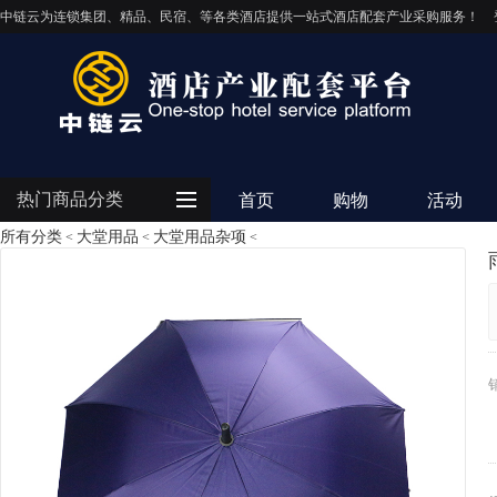
中链云为连锁集团、精品、民宿、等各类酒店提供一站式酒店配套产业采购服务！
热门商品分类
首页
购物
活动
所有分类
大堂用品
大堂用品杂项
<
<
<
客房用品
餐饮用品
纺织布草
清洁设备
电器设备
IT/智能化
灯饰照明