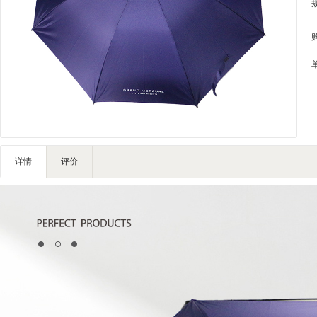
家私家具
基础建材
装修设计
装饰配饰
礼品团购
户外营地
大堂用品
健身器材
详情
评价
电子大屏
一次性用品
清洁服务