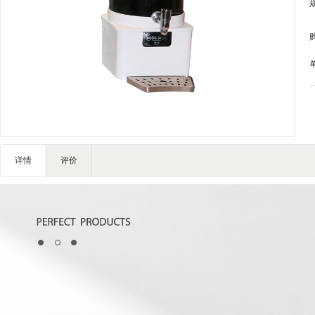
家私家具
基础建材
装修设计
装饰配饰
礼品团购
户外营地
大堂用品
健身器材
详情
评价
电子大屏
一次性用品
清洁服务